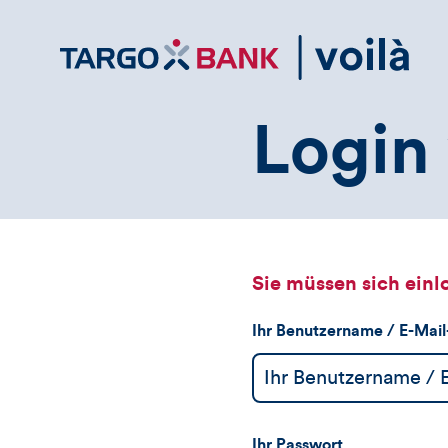
Direktlink
zum
Inhalt
Login 
Sie müssen sich einl
Ihr Benutzername / E-Mai
Ihr Passwort