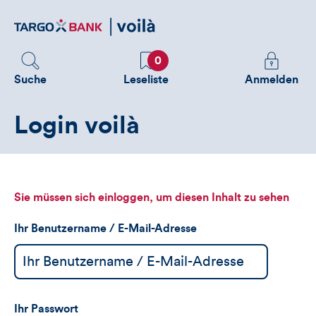
Direktlink
zum
Inhalt
Favoriten
Melden
0
Sie
Suche
Leseliste
Anmelden
sich
an
Login voilà
um
zusätzliche
Informatione
zu
sehen
Sie müssen sich einloggen, um diesen Inhalt zu sehen
Ihr Benutzername / E-Mail-Adresse
Ihr Passwort