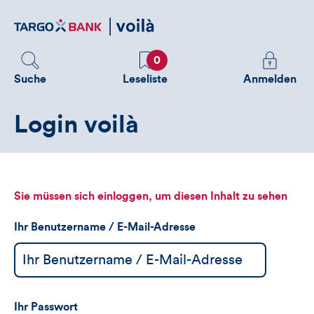
Direktlink
zum
Inhalt
Favoriten
Melden
0
Sie
Suche
Leseliste
Anmelden
sich
an
Login voilà
um
zusätzliche
Informatione
zu
sehen
Sie müssen sich einloggen, um diesen Inhalt zu sehen
Ihr Benutzername / E-Mail-Adresse
Ihr Passwort