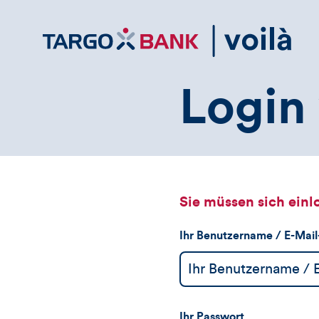
Direktlink
zum
Inhalt
Login 
Sie müssen sich einl
Ihr Benutzername / E-Mai
Ihr Passwort