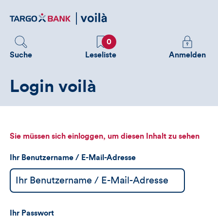
Direktlink
zum
Inhalt
Favoriten
Melden
0
Sie
Suche
Leseliste
Anmelden
sich
an
Login voilà
um
zusätzliche
Informatione
zu
sehen
Sie müssen sich einloggen, um diesen Inhalt zu sehen
Ihr Benutzername / E-Mail-Adresse
Ihr Passwort