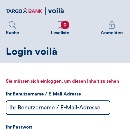
Direktlink
zum
Inhalt
Favoriten
Melden
0
Sie
Suche
Leseliste
Anmelden
sich
an
Login voilà
um
zusätzliche
Informatione
zu
sehen
Sie müssen sich einloggen, um diesen Inhalt zu sehen
Ihr Benutzername / E-Mail-Adresse
Ihr Passwort