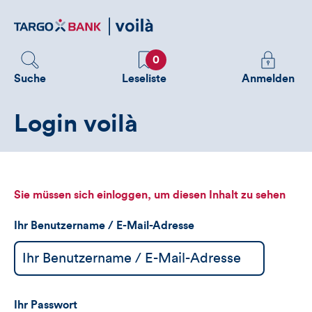
Direktlink
zum
Inhalt
Favoriten
Melden
0
Sie
Suche
Leseliste
Anmelden
sich
an
Login voilà
um
zusätzliche
Informatione
zu
sehen
Sie müssen sich einloggen, um diesen Inhalt zu sehen
Ihr Benutzername / E-Mail-Adresse
Ihr Passwort