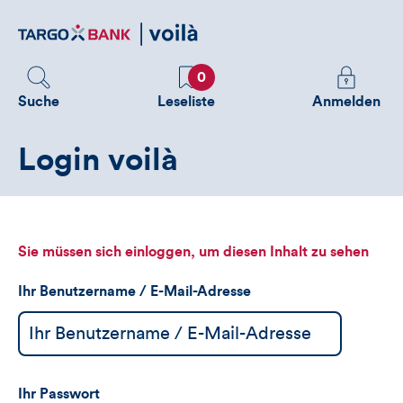
Direktlink
zum
Inhalt
Favoriten
Melden
0
Sie
Suche
Leseliste
Anmelden
sich
an
Login voilà
um
zusätzliche
Informatione
zu
sehen
Sie müssen sich einloggen, um diesen Inhalt zu sehen
Ihr Benutzername / E-Mail-Adresse
Ihr Passwort