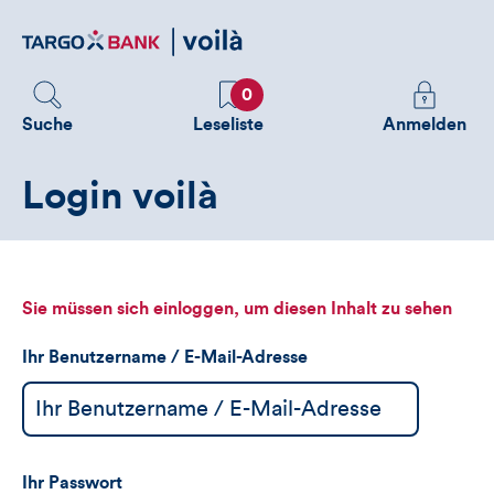
Direktlink
zum
Inhalt
Favoriten
Melden
0
Sie
Suche
Leseliste
Anmelden
sich
an
Login voilà
um
zusätzliche
Informatione
zu
sehen
Sie müssen sich einloggen, um diesen Inhalt zu sehen
Ihr Benutzername / E-Mail-Adresse
Ihr Passwort