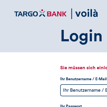
Direktlink
zum
Inhalt
Login 
Sie müssen sich einl
Ihr Benutzername / E-Mai
Ihr Passwort