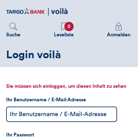
Direktlink
zum
Inhalt
Favoriten
Melden
0
Sie
Suche
Leseliste
Anmelden
sich
an
Login voilà
um
zusätzliche
Informatione
zu
sehen
Sie müssen sich einloggen, um diesen Inhalt zu sehen
Ihr Benutzername / E-Mail-Adresse
Ihr Passwort