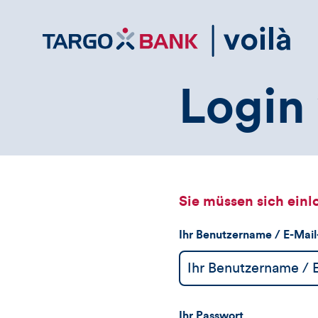
Direktlink
zum
Inhalt
Login 
Sie müssen sich einl
Ihr Benutzername / E-Mai
Ihr Passwort