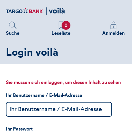
Direktlink
zum
Inhalt
Favoriten
Melden
0
Sie
Suche
Leseliste
Anmelden
sich
an
Login voilà
um
zusätzliche
Informatione
zu
sehen
Sie müssen sich einloggen, um diesen Inhalt zu sehen
Ihr Benutzername / E-Mail-Adresse
Ihr Passwort