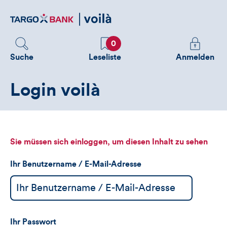
Direktlink
zum
Inhalt
Favoriten
Melden
0
Sie
Suche
Leseliste
Anmelden
sich
an
Login voilà
um
zusätzliche
Informatione
zu
sehen
Sie müssen sich einloggen, um diesen Inhalt zu sehen
Ihr Benutzername / E-Mail-Adresse
Ihr Passwort