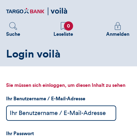
Direktlink
zum
Inhalt
Favoriten
Melden
0
Sie
Suche
Leseliste
Anmelden
sich
an
Login voilà
um
zusätzliche
Informatione
zu
sehen
Sie müssen sich einloggen, um diesen Inhalt zu sehen
Ihr Benutzername / E-Mail-Adresse
Ihr Passwort