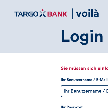
Direktlink
zum
Inhalt
Login 
Sie müssen sich einl
Ihr Benutzername / E-Mai
Ihr Passwort