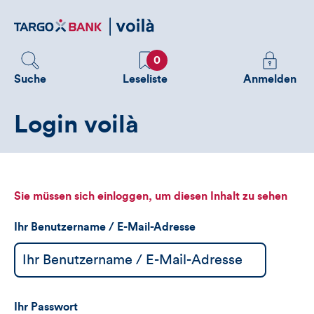
Direktlink
zum
Inhalt
Favoriten
Melden
0
Sie
Suche
Leseliste
Anmelden
sich
an
Login voilà
um
zusätzliche
Informatione
zu
sehen
Sie müssen sich einloggen, um diesen Inhalt zu sehen
Ihr Benutzername / E-Mail-Adresse
Ihr Passwort