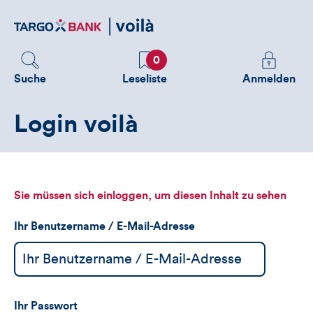
Direktlink
zum
Inhalt
Favoriten
Melden
0
Sie
Suche
Leseliste
Anmelden
sich
an
Login voilà
um
zusätzliche
Informatione
zu
sehen
Sie müssen sich einloggen, um diesen Inhalt zu sehen
Ihr Benutzername / E-Mail-Adresse
Ihr Passwort