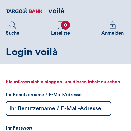
Direktlink
zum
Inhalt
Favoriten
Melden
0
Sie
Suche
Leseliste
Anmelden
sich
an
Login voilà
um
zusätzliche
Informatione
zu
sehen
Sie müssen sich einloggen, um diesen Inhalt zu sehen
Ihr Benutzername / E-Mail-Adresse
Ihr Passwort