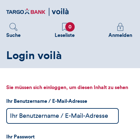
Direktlink
zum
Inhalt
Favoriten
Melden
0
Sie
Suche
Leseliste
Anmelden
sich
an
Login voilà
um
zusätzliche
Informatione
zu
sehen
Sie müssen sich einloggen, um diesen Inhalt zu sehen
Ihr Benutzername / E-Mail-Adresse
Ihr Passwort