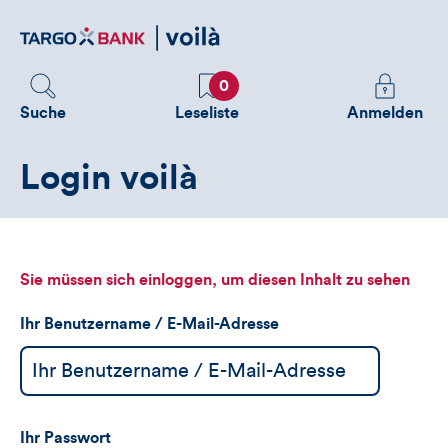
Direktlink
zum
Inhalt
Favoriten
Melden
0
Sie
Suche
Leseliste
Anmelden
sich
an
Login voilà
um
zusätzliche
Informatione
zu
sehen
Sie müssen sich einloggen, um diesen Inhalt zu sehen
Ihr Benutzername / E-Mail-Adresse
Ihr Passwort