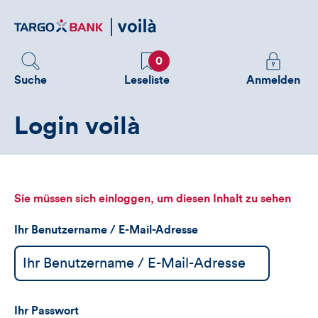
Direktlink
zum
Inhalt
Favoriten
Melden
0
Sie
Suche
Leseliste
Anmelden
sich
an
Login voilà
um
zusätzliche
Informatione
zu
sehen
Sie müssen sich einloggen, um diesen Inhalt zu sehen
Ihr Benutzername / E-Mail-Adresse
Ihr Passwort