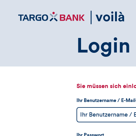
Direktlink
zum
Inhalt
Login 
Sie müssen sich einl
Ihr Benutzername / E-Mai
Ihr Passwort