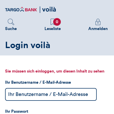
Direktlink
zum
Inhalt
Favoriten
Melden
0
Sie
Suche
Leseliste
Anmelden
sich
an
Login voilà
um
zusätzliche
Informatione
zu
sehen
Sie müssen sich einloggen, um diesen Inhalt zu sehen
Ihr Benutzername / E-Mail-Adresse
Ihr Passwort