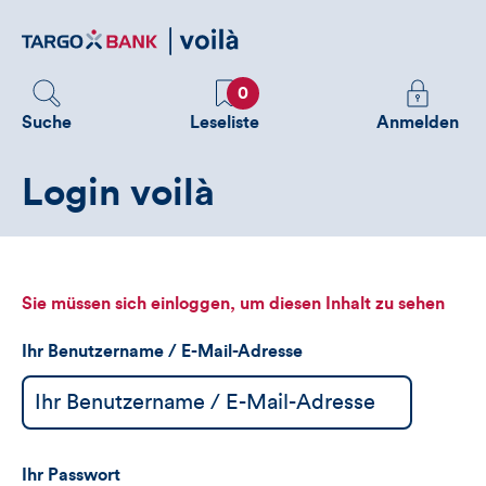
Direktlink
zum
Inhalt
Favoriten
Melden
0
Sie
Suche
Leseliste
Anmelden
sich
an
Login voilà
um
zusätzliche
Informatione
zu
sehen
Sie müssen sich einloggen, um diesen Inhalt zu sehen
Ihr Benutzername / E-Mail-Adresse
Ihr Passwort