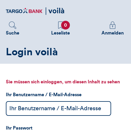
Direktlink
zum
Inhalt
Favoriten
Melden
0
Sie
Suche
Leseliste
Anmelden
sich
an
Login voilà
um
zusätzliche
Informatione
zu
sehen
Sie müssen sich einloggen, um diesen Inhalt zu sehen
Ihr Benutzername / E-Mail-Adresse
Ihr Passwort