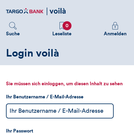
Direktlink
zum
Inhalt
Favoriten
Melden
0
Sie
Suche
Leseliste
Anmelden
sich
an
Login voilà
um
zusätzliche
Informatione
zu
sehen
Sie müssen sich einloggen, um diesen Inhalt zu sehen
Ihr Benutzername / E-Mail-Adresse
Ihr Passwort