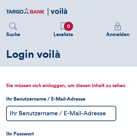
Direktlink
zum
Inhalt
Favoriten
Melden
0
Sie
Suche
Leseliste
Anmelden
sich
an
Login voilà
um
zusätzliche
Informatione
zu
sehen
Sie müssen sich einloggen, um diesen Inhalt zu sehen
Ihr Benutzername / E-Mail-Adresse
Ihr Passwort