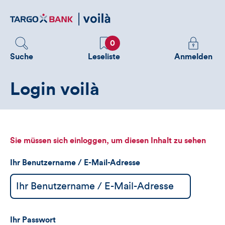
Direktlink
zum
Inhalt
Favoriten
Melden
0
Sie
Suche
Leseliste
Anmelden
sich
an
Login voilà
um
zusätzliche
Informatione
zu
sehen
Sie müssen sich einloggen, um diesen Inhalt zu sehen
Ihr Benutzername / E-Mail-Adresse
Ihr Passwort