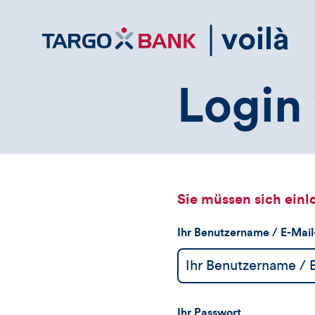
Direktlink
zum
Inhalt
Login 
Sie müssen sich einl
Ihr Benutzername / E-Mai
Ihr Passwort