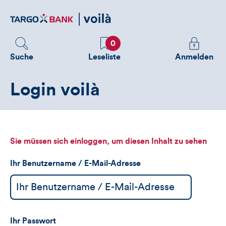
Direktlink
zum
Inhalt
Favoriten
Melden
0
Sie
Suche
Leseliste
Anmelden
sich
an
Login voilà
um
zusätzliche
Informatione
zu
sehen
Sie müssen sich einloggen, um diesen Inhalt zu sehen
Ihr Benutzername / E-Mail-Adresse
Ihr Passwort