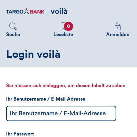
Direktlink
zum
Inhalt
Favoriten
Melden
0
Sie
Suche
Leseliste
Anmelden
sich
an
Login voilà
um
zusätzliche
Informatione
zu
sehen
Sie müssen sich einloggen, um diesen Inhalt zu sehen
Ihr Benutzername / E-Mail-Adresse
Ihr Passwort